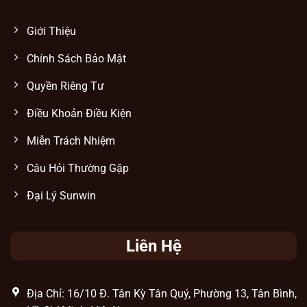
Giới Thiệu
Chính Sách Bảo Mật
Quyền Riêng Tư
Điều Khoản Điều Kiện
Miễn Trách Nhiệm
Câu Hỏi Thường Gặp
Đại Lý Sunwin
Liên Hệ
Địa Chỉ: 16/10 Đ. Tân Kỳ Tân Quý, Phường 13, Tân Bình,