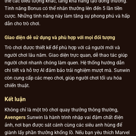
thế các biểu tượng khác, tăng khả năng tạo dòng thưởng.
Tính năng Bonus có thể nhân thưởng lên đến 5 lần tiền
cược. Những tính năng này làm tăng sự phong phú và hấp
dẫn cho trò chơi.
Giao diện dễ sử dụng và phù hợp với mọi đối tượng
Trò chơi được thiết kế để phù hợp với cả người mới và
người chơi lâu năm. Giao diện trực quan, dễ thao tác giúp
người chơi nhanh chóng làm quen. Hệ thống hướng dẫn
chi tiết và hỗ trợ AI đảm bảo trải nghiệm mượt mà. Sunwin
còn cung cấp các mẹo chơi, giúp người chơi tối ưu hóa
chiến thuật.
Kết luận
Không chỉ là một trò chơi quay thưởng thông thường,
Avengers
Sunwin là hành trình nhập vai đậm chất điện
ảnh, nơi bạn được sát cánh cùng các siêu anh hùng để
giành lấy phần thưởng khổng lồ. Nếu bạn yêu thích Marvel