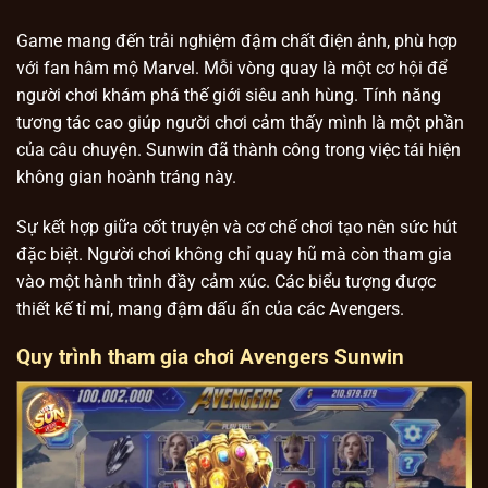
Game mang đến trải nghiệm đậm chất điện ảnh, phù hợp
với fan hâm mộ Marvel. Mỗi vòng quay là một cơ hội để
người chơi khám phá thế giới siêu anh hùng. Tính năng
tương tác cao giúp người chơi cảm thấy mình là một phần
của câu chuyện. Sunwin đã thành công trong việc tái hiện
không gian hoành tráng này.
Sự kết hợp giữa cốt truyện và cơ chế chơi tạo nên sức hút
đặc biệt. Người chơi không chỉ quay hũ mà còn tham gia
vào một hành trình đầy cảm xúc. Các biểu tượng được
thiết kế tỉ mỉ, mang đậm dấu ấn của các Avengers.
Quy trình tham gia chơi Avengers Sunwin