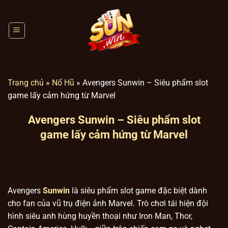
Chuyển
đến
nội
dung
Trang chủ
»
Nổ Hũ
»
Avengers Sunwin – Siêu phẩm slot
game lấy cảm hứng từ Marvel
Avengers Sunwin – Siêu phẩm slot
game lấy cảm hứng từ Marvel
Avengers
Sunwin
là siêu phẩm slot game đặc biệt dành
cho fan của vũ trụ điện ảnh Marvel. Trò chơi tái hiện đội
hình siêu anh hùng huyền thoại như Iron Man, Thor,