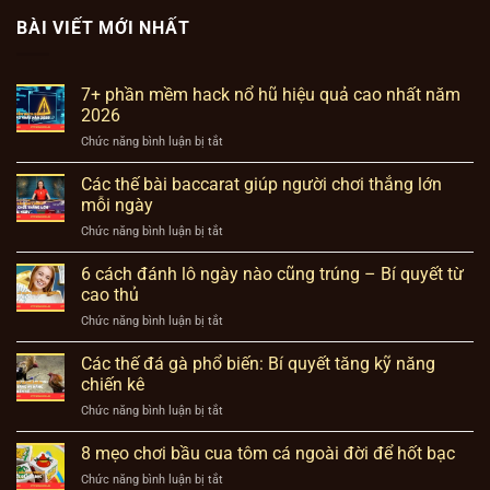
BÀI VIẾT MỚI NHẤT
7+ phần mềm hack nổ hũ hiệu quả cao nhất năm
2026
ở
Chức năng bình luận bị tắt
7+
phần
Các thế bài baccarat giúp người chơi thắng lớn
mềm
mỗi ngày
hack
ở
Chức năng bình luận bị tắt
nổ
Các
hũ
thế
6 cách đánh lô ngày nào cũng trúng – Bí quyết từ
hiệu
bài
quả
cao thủ
baccarat
cao
ở
Chức năng bình luận bị tắt
giúp
nhất
6
người
năm
cách
Các thế đá gà phổ biến: Bí quyết tăng kỹ năng
chơi
2026
đánh
thắng
chiến kê
lô
lớn
ở
Chức năng bình luận bị tắt
ngày
mỗi
Các
nào
ngày
thế
8 mẹo chơi bầu cua tôm cá ngoài đời để hốt bạc
cũng
đá
trúng
ở
Chức năng bình luận bị tắt
gà
–