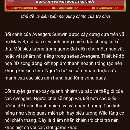
Chủ đề và diễn biến nội dung chính của trò chơi
Bối cảnh của Avengers Sunwin được xây dựng dựa trên vũ
trụ Marvel, nơi các siêu anh hùng chiến đấu chống lại kẻ
thù. Mỗi biểu tượng trong game đại diện cho một nhân vật
hoặc vật phẩm nổi tiếng trong series Avengers. Thiết kế đồ
họa 3D sống động kết hợp âm thanh hoành tráng tạo nên
không khí kịch tính. Người chơi sẽ cảm nhận được sức
mạnh của các siêu anh hùng qua từng vòng quay.
Cốt truyện game xoay quanh nhiệm vụ bảo vệ thế giới của
các Avengers. Người chơi sẽ nhập vai, kết hợp các biểu
tượng để hoàn thành nhiệm vụ và nhận thưởng. Các tính
năng như vòng quay miễn phí hay biểu tượng Wild tăng cơ
hội chiến thắng. Đây là điểm nhấn khiến trò chơi trở nên
khác biệt so với các slot game khác.