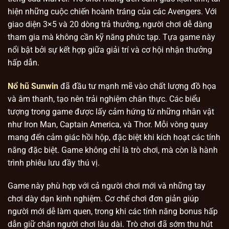
hiện những cuộc chiến hoành tráng của các Avengers. Với
giao diện 3×5 và 20 dòng trả thưởng, người chơi dễ dàng
tham gia mà không cần kỹ năng phức tạp. Tựa game này
nổi bật bởi sự kết hợp giữa giải trí và cơ hội nhận thưởng
hấp dẫn.
Nổ hũ Sunwin
đã đầu tư mạnh mẽ vào chất lượng đồ họa
và âm thanh, tạo nên trải nghiệm chân thực. Các biểu
tượng trong game được lấy cảm hứng từ những nhân vật
như Iron Man, Captain America, và Thor. Mỗi vòng quay
mang đến cảm giác hồi hộp, đặc biệt khi kích hoạt các tính
năng đặc biệt. Game không chỉ là trò chơi, mà còn là hành
trình phiêu lưu đầy thú vị.
Game này phù hợp với cả người chơi mới và những tay
chơi dày dạn kinh nghiệm. Cơ chế chơi đơn giản giúp
người mới dễ làm quen, trong khi các tính năng bonus hấp
dẫn giữ chân người chơi lâu dài. Trò chơi đã sớm thu hút