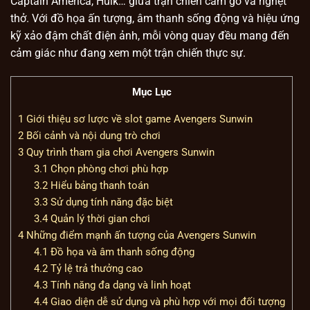
Captain America, Hulk… giữa trận chiến cam go và nghẹt
thở. Với đồ họa ấn tượng, âm thanh sống động và hiệu ứng
kỹ xảo đậm chất điện ảnh, mỗi vòng quay đều mang đến
cảm giác như đang xem một trận chiến thực sự.
Mục Lục
1
Giới thiệu sơ lược về slot game Avengers Sunwin
2
Bối cảnh và nội dung trò chơi
3
Quy trình tham gia chơi Avengers Sunwin
3.1
Chọn phòng chơi phù hợp
3.2
Hiểu bảng thanh toán
3.3
Sử dụng tính năng đặc biệt
3.4
Quản lý thời gian chơi
4
Những điểm mạnh ấn tượng của Avengers Sunwin
4.1
Đồ họa và âm thanh sống động
4.2
Tỷ lệ trả thưởng cao
4.3
Tính năng đa dạng và linh hoạt
4.4
Giao diện dễ sử dụng và phù hợp với mọi đối tượng