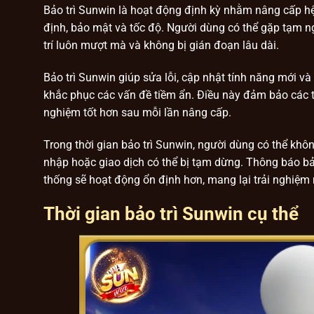
Bảo trì Sunwin là hoạt động định kỳ nhằm nâng cấp hệ t
định, bảo mật và tốc độ. Người dùng có thể gặp tạm ng
trí luôn mượt mà và không bị gián đoạn lâu dài.
Bảo trì Sunwin giúp sửa lỗi, cập nhật tính năng mới và
khắc phục các vấn đề tiềm ẩn. Điều này đảm bảo các tr
nghiệm tốt hơn sau mỗi lần nâng cấp.
Trong thời gian bảo trì Sunwin, người dùng có thể kh
nhập hoặc giao dịch có thể bị tạm dừng. Thông báo bảo
thống sẽ hoạt động ổn định hơn, mang lại trải nghiệ
Thời gian bảo trì Sunwin cụ thể