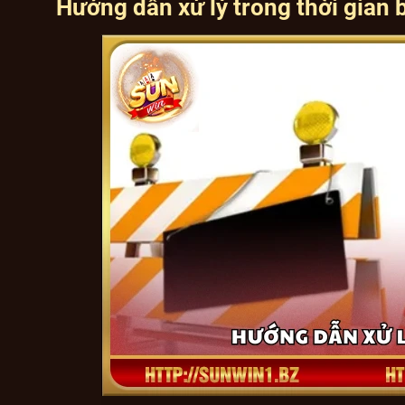
Hướng dẫn xử lý trong thời gian b