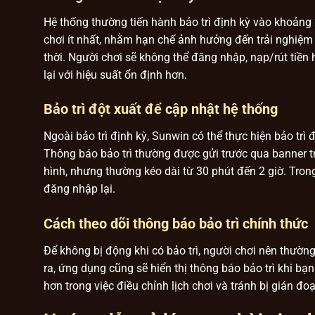
Hệ thống thường tiến hành bảo trì định kỳ vào khoảng 
chơi ít nhất, nhằm hạn chế ảnh hưởng đến trải nghiệm c
thời. Người chơi sẽ không thể đăng nhập, nạp/rút tiền h
lại với hiệu suất ổn định hơn.
Bảo trì đột xuất để cập nhật hệ thống
Ngoài bảo trì định kỳ, Sunwin có thể thực hiện bảo trì 
Thông báo bảo trì thường được gửi trước qua banner tr
hình, nhưng thường kéo dài từ 30 phút đến 2 giờ. Tron
đăng nhập lại.
Cách theo dõi thông báo bảo trì chính thức
Để không bị động khi có bảo trì, người chơi nên thườn
ra, ứng dụng cũng sẽ hiển thị thông báo bảo trì khi b
hơn trong việc điều chỉnh lịch chơi và tránh bị gián đo