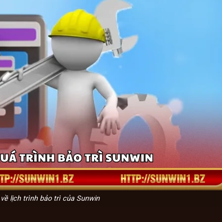
ề lịch trình bảo trì của Sunwin