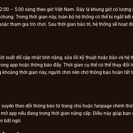
2:00 – 5:00 sáng theo giờ Việt Nam. Đây là khung giờ có lượng
hung. Trong thời gian này, toàn bộ hệ thống có thể bị ngắt kết
oặc tham gia trò chơi. Sau thời gian bảo trì, hệ thống sẽ hoạt đ
đột xuất để cập nhật tính năng, sửa lỗi kỹ thuật hoặc bảo vệ hệ 
ong app hoặc thông báo đẩy. Thời gian cụ thể có thể thay đổi t
g khoảng thời gian này, người chơi nên chờ thông báo hoàn tất t
g xuyên theo dõi thông báo từ trang chủ hoặc fanpage chính thứ
ạn mở app nếu đang trong thời gian nâng cấp. Điều này giúp bạn
ạn bất ngờ.