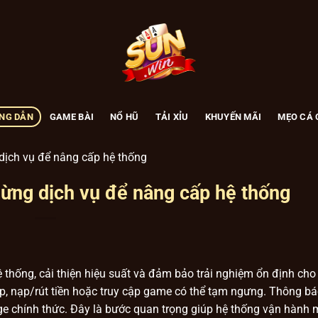
NG DẪN
GAME BÀI
NỔ HŨ
TẢI XỈU
KHUYẾN MÃI
MẸO CÁ
dịch vụ để nâng cấp hệ thống
dừng dịch vụ để nâng cấp hệ thống
thống, cải thiện hiệu suất và đảm bảo trải nghiệm ổn định cho
ập, nạp/rút tiền hoặc truy cập game có thể tạm ngưng. Thông báo
ge chính thức. Đây là bước quan trọng giúp hệ thống vận hành