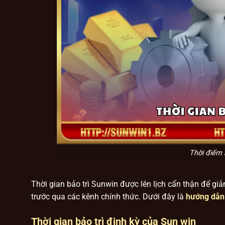
Thời điểm 
Thời gian bảo trì Sunwin được lên lịch cẩn thận để giả
trước qua các kênh chính thức. Dưới đây là
hướng dẫn
Thời gian bảo trì định kỳ của Sun win