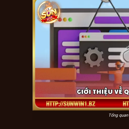
Tổng quan v