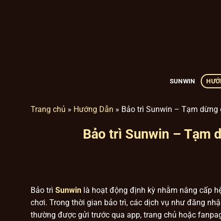
Chuyển
đến
nội
dung
SUNWIN
HƯỚ
Trang chủ
»
Hướng Dẫn
»
Bảo trì Sunwin – Tạm dừng 
Bảo trì Sunwin – Tạm 
Bảo trì
Sunwin
là hoạt động định kỳ nhằm nâng cấp hệ 
chơi. Trong thời gian bảo trì, các dịch vụ như đăng nh
thường được gửi trước qua app, trang chủ hoặc fanpa