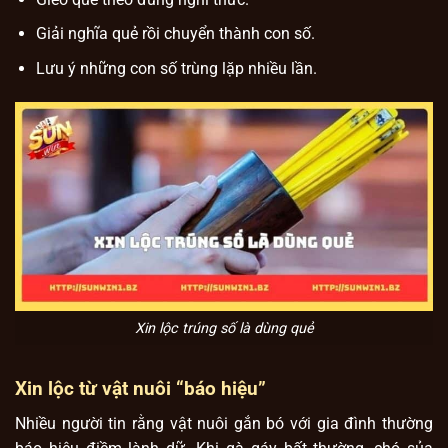
Giải nghĩa quẻ rồi chuyển thành con số.
Lưu ý những con số trùng lặp nhiều lần.
Xin lộc trúng số là dùng quẻ
Xin lộc từ vật nuôi “báo hiệu”
Nhiều người tin rằng vật nuôi gắn bó với gia đình thường