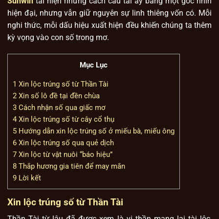
Sunwin
tái hiện những cách cầu tài ấy bằng một góc nhìn
hiện đại, nhưng vẫn giữ nguyên sự linh thiêng vốn có. Mỗi
nghi thức, mỗi dấu hiệu xuất hiện đều khiến chúng ta thêm
kỳ vọng vào con số trong mơ.
Mục Lục
1
Xin lộc trúng số từ Thần Tài
2
Xin số lô đề tại đền chùa
3
Cách nhận số qua giấc mơ
4
Xin lộc trúng số từ cây cổ thụ
5
Hướng dẫn xin lộc trúng số ở miếu bà, miếu ông
6
Xin lộc trúng số qua quẻ dịch
7
Xin lộc từ vật nuôi “báo hiệu”
8
Thắp hương gia tiên để may mắn
9
Lời kết
Xin lộc trúng số từ Thần Tài
Thần Tài từ lâu đã được xem là vị thần mang lại tài lộc,