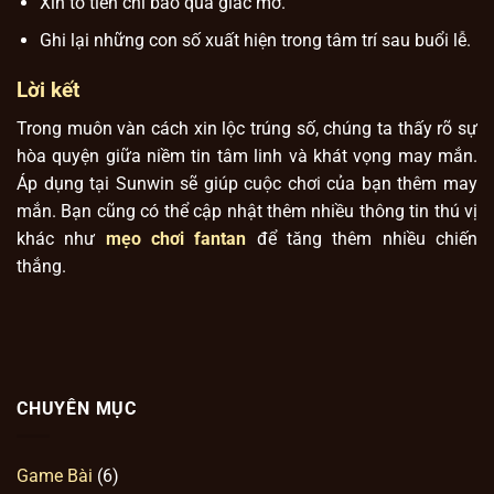
Xin tổ tiên chỉ bảo qua giấc mơ.
Ghi lại những con số xuất hiện trong tâm trí sau buổi lễ.
Lời kết
Trong muôn vàn cách xin lộc trúng số, chúng ta thấy rõ sự
hòa quyện giữa niềm tin tâm linh và khát vọng may mắn.
Áp dụng tại Sunwin sẽ giúp cuộc chơi của bạn thêm may
mắn. Bạn cũng có thể cập nhật thêm nhiều thông tin thú vị
khác như
mẹo chơi fantan
để tăng thêm nhiều chiến
thắng.
CHUYÊN MỤC
Game Bài
(6)