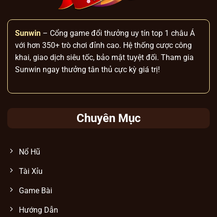
Sunwin
– Cổng game đổi thưởng uy tín top 1 châu Á
với hơn 350+ trò chơi đỉnh cao. Hệ thống cược công
khai, giao dịch siêu tốc, bảo mật tuyệt đối. Tham gia
Sunwin ngay thưởng tân thủ cực kỳ giá trị!
Chuyên Mục
Nổ Hũ
Tài Xỉu
Game Bài
Hướng Dẫn