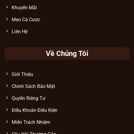
Khuyến Mãi
Mẹo Cá Cược
Liên Hệ
Về Chúng Tôi
Giới Thiệu
Chính Sách Bảo Mật
Quyền Riêng Tư
Điều Khoản Điều Kiện
Miễn Trách Nhiệm